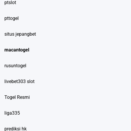
ptslot
pttogel
situs jepangbet
macantogel
rusuntogel
livebet303 slot
Togel Resmi
liga335
prediksi hk