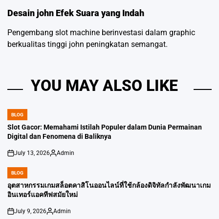
Desain john Efek Suara yang Indah
Pengembang slot machine berinvestasi dalam graphic
berkualitas tinggi john peningkatan semangat.
YOU MAY ALSO LIKE
BLOG
POSTED
IN
Slot Gacor: Memahami Istilah Populer dalam Dunia Permainan
Digital dan Fenomena di Baliknya
July 13, 2026
Admin
on
Posted
by
BLOG
POSTED
IN
อุตสาหกรรมเกมสล็อตคาสิโนออนไลน์ที่ใช้กล้องดิจิทัลกำลังพัฒนาเกม
อินเทอร์แอคทีฟสมัยใหม่
July 9, 2026
Admin
on
Posted