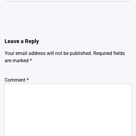
Leave a Reply
Your email address will not be published.
Required fields
are marked
*
Comment
*