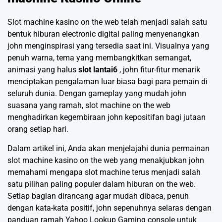
Slot machine kasino on the web telah menjadi salah satu
bentuk hiburan electronic digital paling menyenangkan
john menginspirasi yang tersedia saat ini. Visualnya yang
penuh warna, tema yang membangkitkan semangat,
animasi yang halus
slot lantai6
, john fitur-fitur menarik
menciptakan pengalaman luar biasa bagi para pemain di
seluruh dunia. Dengan gameplay yang mudah john
suasana yang ramah, slot machine on the web
menghadirkan kegembiraan john kepositifan bagi jutaan
orang setiap hari.
Dalam artikel ini, Anda akan menjelajahi dunia permainan
slot machine kasino on the web yang menakjubkan john
memahami mengapa slot machine terus menjadi salah
satu pilihan paling populer dalam hiburan on the web.
Setiap bagian dirancang agar mudah dibaca, penuh
dengan kata-kata positif, john sepenuhnya selaras dengan
panduan ramah Yahoo Lookup Gaming console untuk