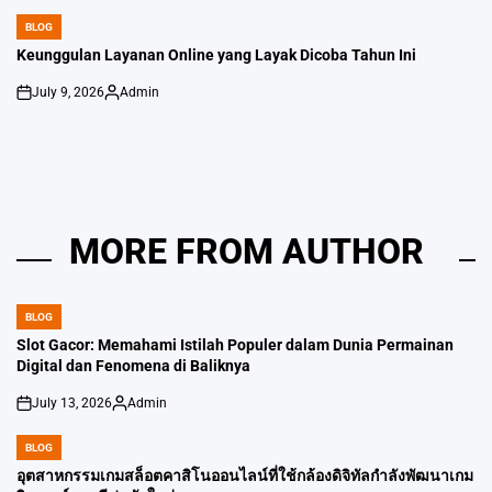
by
BLOG
POSTED
IN
Keunggulan Layanan Online yang Layak Dicoba Tahun Ini
July 9, 2026
Admin
on
Posted
by
MORE FROM AUTHOR
BLOG
POSTED
IN
Slot Gacor: Memahami Istilah Populer dalam Dunia Permainan
Digital dan Fenomena di Baliknya
July 13, 2026
Admin
on
Posted
by
BLOG
POSTED
IN
อุตสาหกรรมเกมสล็อตคาสิโนออนไลน์ที่ใช้กล้องดิจิทัลกำลังพัฒนาเกม