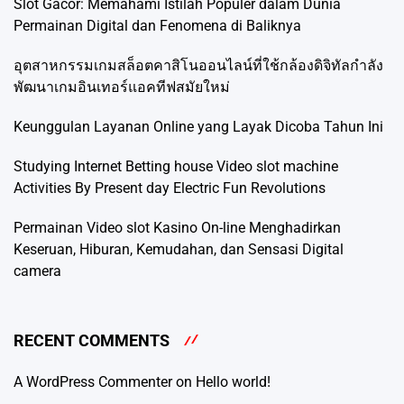
Slot Gacor: Memahami Istilah Populer dalam Dunia
Permainan Digital dan Fenomena di Baliknya
อุตสาหกรรมเกมสล็อตคาสิโนออนไลน์ที่ใช้กล้องดิจิทัลกำลัง
พัฒนาเกมอินเทอร์แอคทีฟสมัยใหม่
Keunggulan Layanan Online yang Layak Dicoba Tahun Ini
Studying Internet Betting house Video slot machine
Activities By Present day Electric Fun Revolutions
Permainan Video slot Kasino On-line Menghadirkan
Keseruan, Hiburan, Kemudahan, dan Sensasi Digital
camera
RECENT COMMENTS
A WordPress Commenter
on
Hello world!