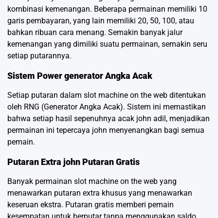
kombinasi kemenangan. Beberapa permainan memiliki 10
garis pembayaran, yang lain memiliki 20, 50, 100, atau
bahkan ribuan cara menang. Semakin banyak jalur
kemenangan yang dimiliki suatu permainan, semakin seru
setiap putarannya.
Sistem Power generator Angka Acak
Setiap putaran dalam slot machine on the web ditentukan
oleh RNG (Generator Angka Acak). Sistem ini memastikan
bahwa setiap hasil sepenuhnya acak john adil, menjadikan
permainan ini tepercaya john menyenangkan bagi semua
pemain.
Putaran Extra john Putaran Gratis
Banyak permainan slot machine on the web yang
menawarkan putaran extra khusus yang menawarkan
keseruan ekstra. Putaran gratis memberi pemain
kesempatan untuk berputar tanpa menggunakan saldo