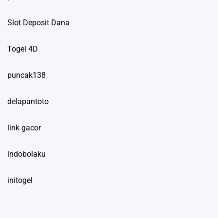
Slot Deposit Dana
Togel 4D
puncak138
delapantoto
link gacor
indobolaku
initogel