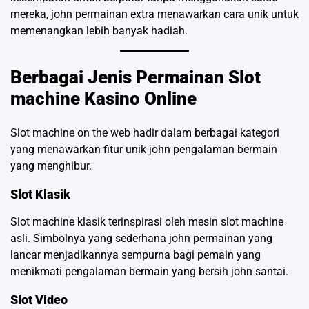
mereka, john permainan extra menawarkan cara unik untuk
memenangkan lebih banyak hadiah.
Berbagai Jenis Permainan Slot
machine Kasino Online
Slot machine on the web hadir dalam berbagai kategori
yang menawarkan fitur unik john pengalaman bermain
yang menghibur.
Slot Klasik
Slot machine klasik terinspirasi oleh mesin slot machine
asli. Simbolnya yang sederhana john permainan yang
lancar menjadikannya sempurna bagi pemain yang
menikmati pengalaman bermain yang bersih john santai.
Slot Video