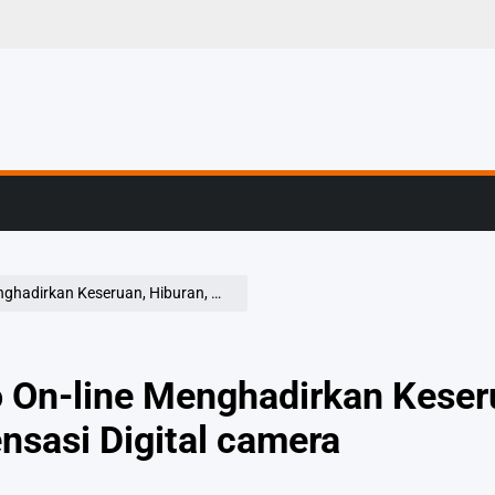
Hiburan, Kemudahan, dan Sensasi Digital camera
o On-line Menghadirkan Keser
nsasi Digital camera