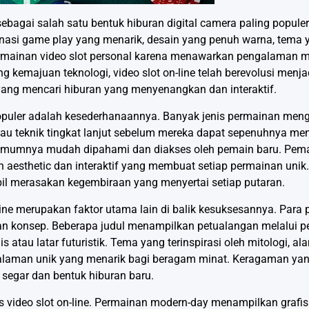
ebagai salah satu bentuk hiburan digital camera paling populer
inasi game play yang menarik, desain yang penuh warna, tema y
permainan video slot personal karena menawarkan pengalaman 
ing kemajuan teknologi, video slot on-line telah berevolusi men
ang mencari hiburan yang menyenangkan dan interaktif.
 populer adalah kesederhanaannya. Banyak jenis permainan me
 atau teknik tingkat lanjut sebelum mereka dapat sepenuhnya me
a umumnya mudah dipahami dan diakses oleh pemain baru. Pem
n aesthetic dan interaktif yang membuat setiap permainan uni
l merasakan kegembiraan yang menyertai setiap putaran.
ine merupakan faktor utama lain di balik kesuksesannya. Para
 dan konsep. Beberapa judul menampilkan petualangan melalui 
au latar futuristik. Tema yang terinspirasi oleh mitologi, ala
aman unik yang menarik bagi beragam minat. Keragaman yang 
egar dan bentuk hiburan baru.
 video slot on-line. Permainan modern-day menampilkan grafis 