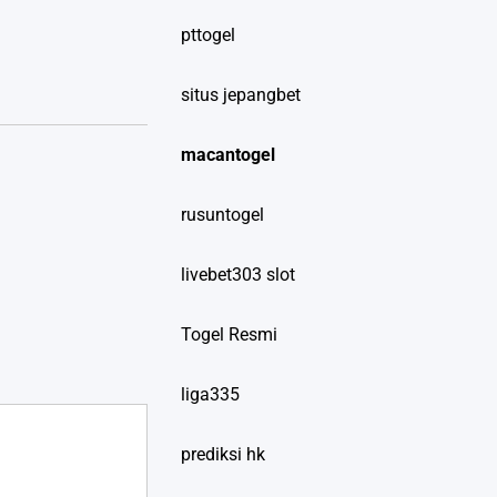
pttogel
situs jepangbet
macantogel
rusuntogel
livebet303 slot
Togel Resmi
liga335
prediksi hk