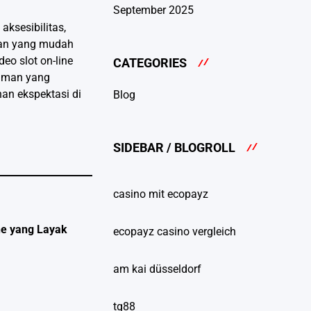
September 2025
aksesibilitas,
iaan yang mudah
eo slot on-line
CATEGORIES
laman yang
an ekspektasi di
Blog
SIDEBAR / BLOGROLL
casino mit ecopayz
ne yang Layak
ecopayz casino vergleich
am kai düsseldorf
tg88