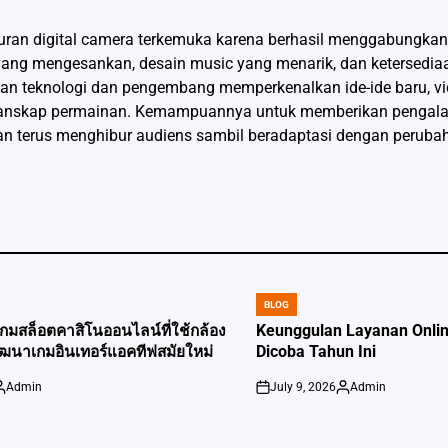
buran digital camera terkemuka karena berhasil menggabungkan 
ic yang mengesankan, desain music yang menarik, dan ketersed
gan teknologi dan pengembang memperkenalkan ide-ide baru, vid
i lanskap permainan. Kemampuannya untuk memberikan penga
 terus menghibur audiens sambil beradaptasi dengan perubah
BLOG
POSTED
IN
กมสล็อตคาสิโนออนไลน์ที่ใช้กล้อง
Keunggulan Layanan Onli
พัฒนาเกมอินเทอร์แอคทีฟสมัยใหม่
Dicoba Tahun Ini
Admin
July 9, 2026
Admin
osted
on
Posted
y
by